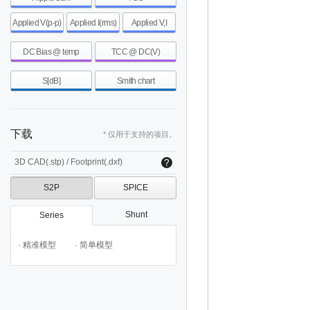
Applied V(p-p)
Applied I(rms)
Applied V,I
DC Bias @ temp
TCC @ DC(V)
S[dB]
Smith chart
下载
* 仅用于支持的项目。
3D CAD(.stp) / Footprint(.dxf)
S2P
SPICE
Shunt
Series
· 精准模型
· 简单模型