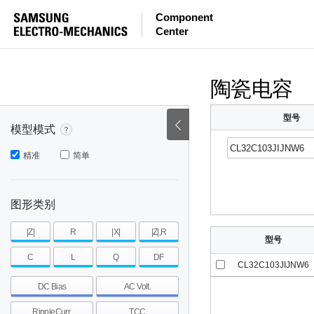
等效串联电感量
等效串联电阻
|Z|
Component
Center
mohm
mohm
pH
~
~
~
mohm
mohm
pH
陶瓷电容
型号
模型模式
精准
简单
图形类别
|Z|
R
|X|
|Z|,R
型号
C
L
Q
DF
CL32C103JIJNW6
DC Bias
AC Volt.
RippleCurr.
TCC