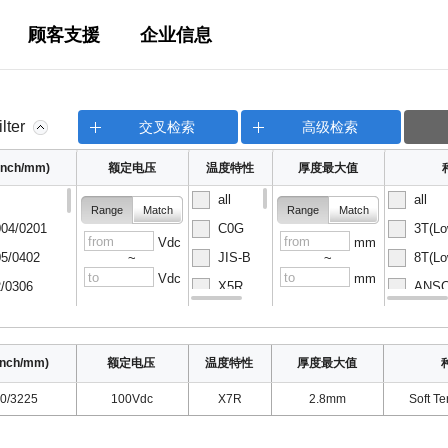
顾客支援
企业信息
ilter
交叉检索
高级检索
nch/mm)
额定电压
温度特性
厚度最大值
all
all
Range
Match
Range
Match
04/0201
C0G
3T(Lo
Vdc
mm
5/0402
JIS-B
8T(Lo
~
~
Vdc
mm
/0306
X5R
ANSC-
08/0502
X6S
ANSC-
nch/mm)
额定电压
温度特性
厚度最大值
0/3225
100Vdc
X7R
2.8mm
Soft Te