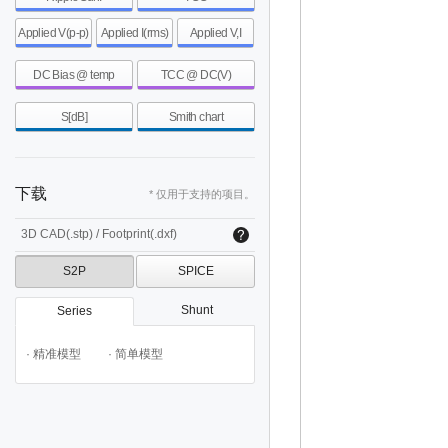
Applied V(p-p)
Applied I(rms)
Applied V,I
DC Bias @ temp
TCC @ DC(V)
S[dB]
Smith chart
下载
* 仅用于支持的项目。
3D CAD(.stp) / Footprint(.dxf)
S2P
SPICE
Shunt
Series
· 精准模型
· 简单模型