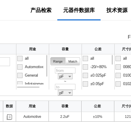
产品检索
元器件数据库
技术资源
F
用途
容量
公差
尺寸(I
all
all
all
Range
Match
Automotive
-20/+80%
0080
General
±0.025pF
0100
pF
~
Infotainment
±0.05pF
0102
Normal
±0.1pF
0150
pF
数据
用途
容量
公差
尺寸(I
Automotive
2.2uF
±10%
121