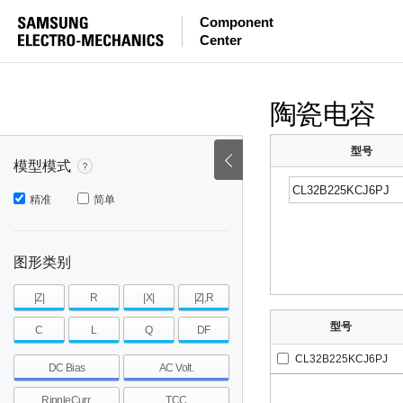
Component
mohm
mohm
pH
Center
~
~
~
mohm
mohm
pH
陶瓷电容
型号
模型模式
精准
简单
图形类别
|Z|
R
|X|
|Z|,R
型号
C
L
Q
DF
CL32B225KCJ6PJ
DC Bias
AC Volt.
RippleCurr.
TCC