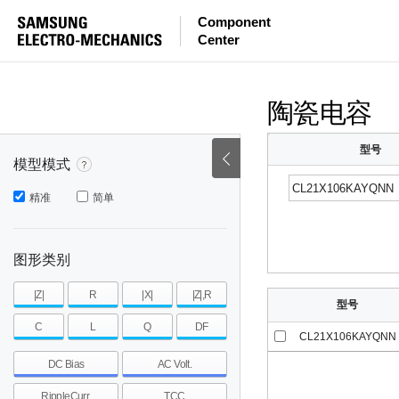
等效串联电感量
等效串联电阻
|Z|
Component
Center
mohm
mohm
pH
~
~
~
mohm
mohm
pH
陶瓷电容
型号
模型模式
精准
简单
图形类别
|Z|
R
|X|
|Z|,R
型号
C
L
Q
DF
CL21X106KAYQNN
DC Bias
AC Volt.
RippleCurr.
TCC