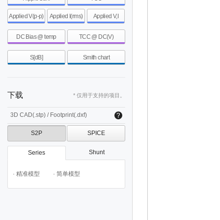
Applied V(p-p)
Applied I(rms)
Applied V,I
DC Bias @ temp
TCC @ DC(V)
S[dB]
Smith chart
下载
* 仅用于支持的项目。
3D CAD(.stp) / Footprint(.dxf)
S2P
SPICE
Shunt
Series
· 精准模型
· 简单模型