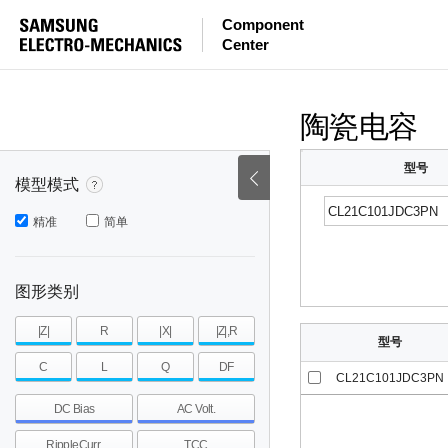
等效串联电感量
等效串联电阻
|Z|
Component
Center
mohm
mohm
pH
~
~
~
mohm
mohm
pH
陶瓷电容
型号
模型模式
精准
简单
图形类别
|Z|
R
|X|
|Z|,R
型号
C
L
Q
DF
CL21C101JDC3PN
DC Bias
AC Volt.
RippleCurr.
TCC