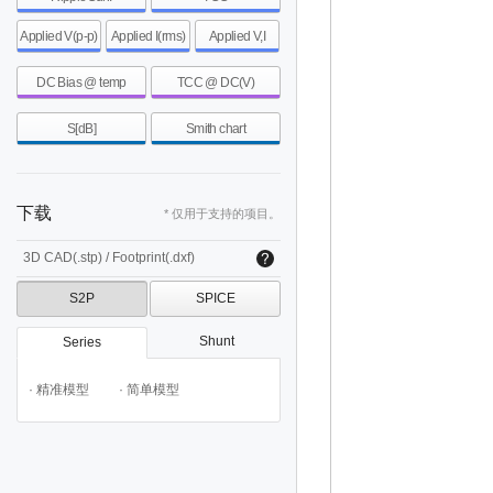
Applied V(p-p)
Applied I(rms)
Applied V,I
DC Bias @ temp
TCC @ DC(V)
S[dB]
Smith chart
下载
* 仅用于支持的项目。
3D CAD(.stp) / Footprint(.dxf)
S2P
SPICE
Shunt
Series
· 精准模型
· 简单模型