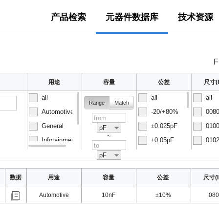
产品检索
元器件数据库
技术资源
F
用途
容量
公差
尺寸(I
all
all
all
Range
Match
Automotive
-20/+80%
0080
General
±0.025pF
0100
pF
~
Infotainment
±0.05pF
0102
Normal
±0.1pF
0150
pF
数据
用途
容量
公差
尺寸(I
Automotive
10nF
±10%
080