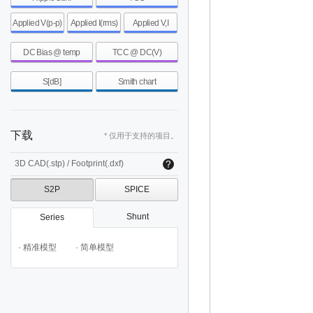
Applied V(p-p)
Applied I(rms)
Applied V,I
DC Bias @ temp
TCC @ DC(V)
S[dB]
Smith chart
下载
* 仅用于支持的项目。
3D CAD(.stp) / Footprint(.dxf)
S2P
SPICE
Shunt
Series
· 精准模型
· 简单模型