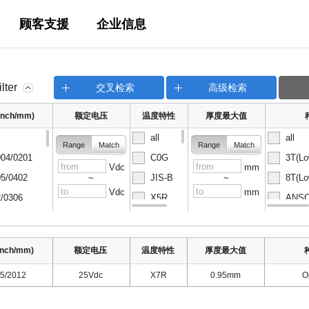
顾客支援
企业信息
ilter
交叉检索
高级检索
nch/mm)
额定电压
温度特性
厚度最大值
all
all
Range
Match
Range
Match
04/0201
C0G
3T(Lo
Vdc
mm
5/0402
JIS-B
8T(Lo
~
~
Vdc
mm
/0306
X5R
ANSC-
08/0502
X6S
ANSC-
nch/mm)
额定电压
温度特性
厚度最大值
5/2012
25Vdc
X7R
0.95mm
O