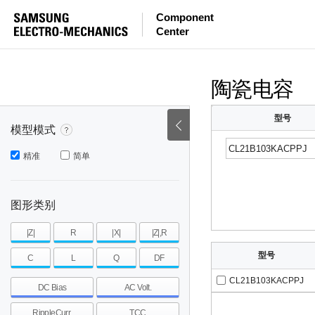
Component
mohm
mohm
pH
Center
~
~
~
mohm
mohm
pH
陶瓷电容
型号
模型模式
精准
简单
图形类别
|Z|
R
|X|
|Z|,R
型号
C
L
Q
DF
CL21B103KACPPJ
DC Bias
AC Volt.
RippleCurr.
TCC