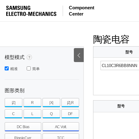
等效串联电感量
等效串联电阻
|Z|
Component
Center
mohm
mohm
pH
~
~
~
mohm
mohm
pH
陶瓷电容
型号
模型模式
精准
简单
图形类别
|Z|
R
|X|
|Z|,R
型号
C
L
Q
DF
DC Bias
AC Volt.
RippleCurr.
TCC