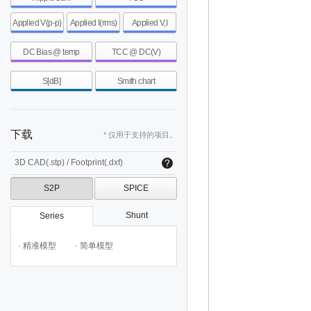
Applied V(p-p)
Applied I(rms)
Applied V,I
DC Bias @ temp
TCC @ DC(V)
S[dB]
Smith chart
下载
* 仅用于支持的项目。
3D CAD(.stp) / Footprint(.dxf)
S2P
SPICE
Shunt
Series
· 精准模型
· 简单模型