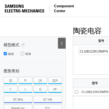
等效串联电感量
等效串联电阻
|Z|
Component
Center
mohm
mohm
pH
~
~
~
mohm
mohm
pH
陶瓷电容
型号
模型模式
精准
简单
图形类别
|Z|
R
|X|
|Z|,R
型号
C
L
Q
DF
CL10B122KC8WPN
DC Bias
AC Volt.
RippleCurr.
TCC