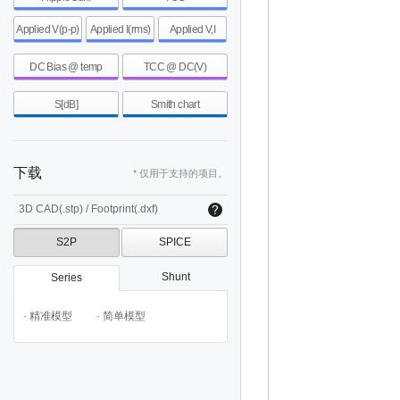
Applied V(p-p)
Applied I(rms)
Applied V,I
DC Bias @ temp
TCC @ DC(V)
S[dB]
Smith chart
下载
* 仅用于支持的项目。
3D CAD(.stp) / Footprint(.dxf)
S2P
SPICE
Shunt
Series
· 精准模型
· 简单模型