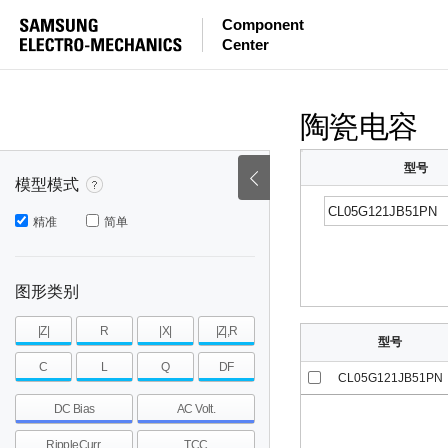
等效串联电感量
等效串联电阻
|Z|
Component
Center
mohm
mohm
pH
~
~
~
mohm
mohm
pH
陶瓷电容
型号
模型模式
精准
简单
图形类别
|Z|
R
|X|
|Z|,R
型号
C
L
Q
DF
CL05G121JB51PN
DC Bias
AC Volt.
RippleCurr.
TCC