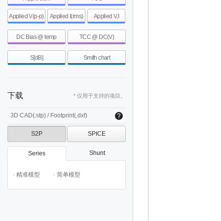
Applied V(p-p)
Applied I(rms)
Applied V,I
DC Bias @ temp
TCC @ DC(V)
S[dB]
Smith chart
下载
* 仅用于支持的项目。
3D CAD(.stp) / Footprint(.dxf)
S2P
SPICE
Shunt
Series
· 精准模型
· 简单模型