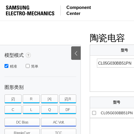
等效串联电感量
等效串联电阻
|Z|
Component
Center
mohm
mohm
pH
~
~
~
mohm
mohm
pH
陶瓷电容
型号
模型模式
精准
简单
图形类别
|Z|
R
|X|
|Z|,R
型号
C
L
Q
DF
CL05G030BB51PN
DC Bias
AC Volt.
RippleCurr.
TCC