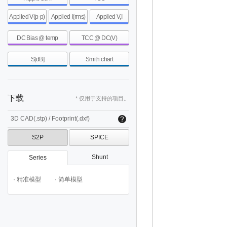
Applied V(p-p)
Applied I(rms)
Applied V,I
DC Bias @ temp
TCC @ DC(V)
S[dB]
Smith chart
下载
* 仅用于支持的项目。
3D CAD(.stp) / Footprint(.dxf)
S2P
SPICE
Shunt
Series
· 精准模型
· 简单模型