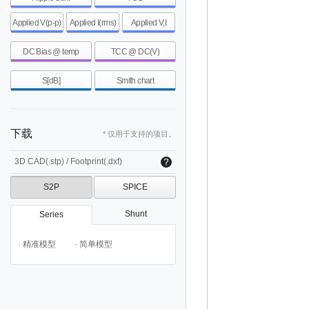
Applied V(p-p)
Applied I(rms)
Applied V,I
DC Bias @ temp
TCC @ DC(V)
S[dB]
Smith chart
下载
* 仅用于支持的项目。
3D CAD(.stp) / Footprint(.dxf)
S2P
SPICE
Shunt
Series
· 精准模型
· 简单模型