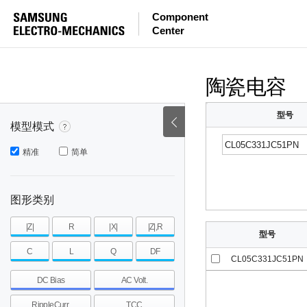
等效串联电感量
等效串联电阻
|Z|
Component
Center
mohm
mohm
pH
~
~
~
mohm
mohm
pH
陶瓷电容
型号
模型模式
精准
简单
图形类别
|Z|
R
|X|
|Z|,R
型号
C
L
Q
DF
CL05C331JC51PN
DC Bias
AC Volt.
RippleCurr.
TCC