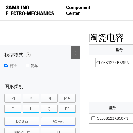
Component
mohm
mohm
pH
Center
~
~
~
mohm
mohm
pH
陶瓷电容
型号
模型模式
精准
简单
图形类别
|Z|
R
|X|
|Z|,R
型号
C
L
Q
DF
CL05B122KB56PN
DC Bias
AC Volt.
RippleCurr.
TCC