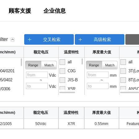
顾客支援
企业信息
ilter
交叉检索
高级检索
nch/mm)
额定电压
温度特性
厚度最大值
all
all
Range
Match
Range
Match
04/0201
C0G
3T(Lo
Vdc
mm
5/0402
JIS-B
8T(Lo
~
~
Vdc
mm
/0306
X5R
ANSC-
08/0502
X6S
ANSC-
nch/mm)
额定电压
温度特性
厚度最大值
2/1005
50Vdc
X7R
0.55mm
Featur