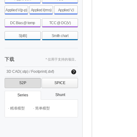
Applied V(p-p)
Applied I(rms)
Applied V,I
DC Bias @ temp
TCC @ DC(V)
S[dB]
Smith chart
下载
* 仅用于支持的项目。
3D CAD(.stp) / Footprint(.dxf)
S2P
SPICE
Shunt
Series
· 精准模型
· 简单模型