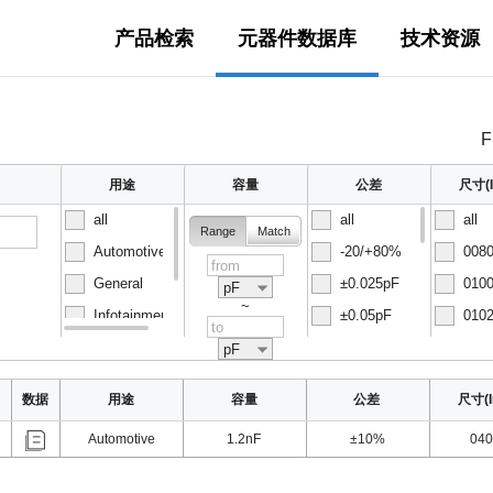
产品检索
元器件数据库
技术资源
F
用途
容量
公差
尺寸(I
all
all
all
Range
Match
Automotive
-20/+80%
0080
General
±0.025pF
0100
pF
~
Infotainment
±0.05pF
0102
Normal
±0.1pF
0150
pF
数据
用途
容量
公差
尺寸(I
Automotive
1.2nF
±10%
040