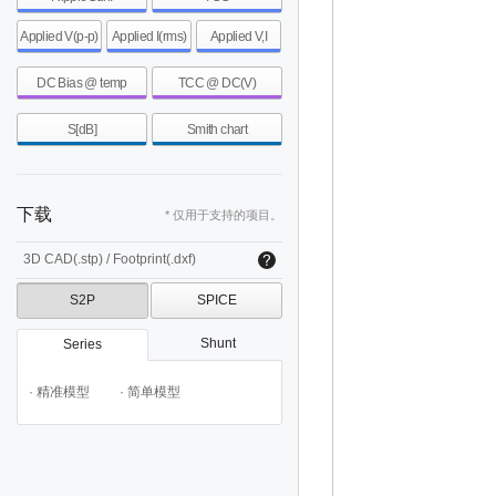
Applied V(p-p)
Applied I(rms)
Applied V,I
DC Bias @ temp
TCC @ DC(V)
S[dB]
Smith chart
下载
* 仅用于支持的项目。
3D CAD(.stp) / Footprint(.dxf)
S2P
SPICE
Shunt
Series
· 精准模型
· 简单模型