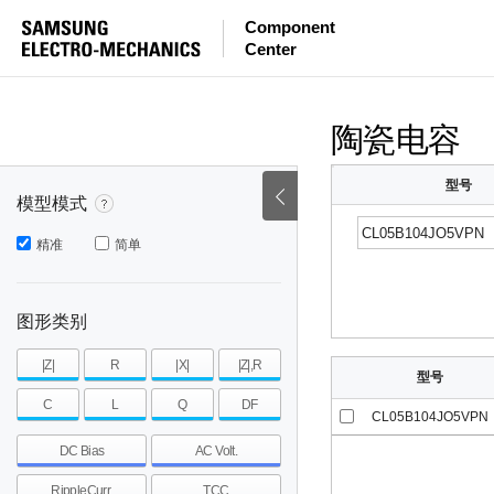
等效串联电感量
等效串联电阻
|Z|
Component
Center
mohm
mohm
pH
~
~
~
mohm
mohm
pH
陶瓷电容
型号
模型模式
精准
简单
图形类别
|Z|
R
|X|
|Z|,R
型号
C
L
Q
DF
CL05B104JO5VPN
DC Bias
AC Volt.
RippleCurr.
TCC