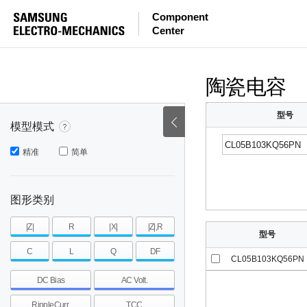
等效串联电感量
等效串联电阻
|Z|
Component
Center
mohm
mohm
pH
~
~
~
mohm
mohm
pH
陶瓷电容
型号
模型模式
精准
简单
图形类别
|Z|
R
|X|
|Z|,R
型号
C
L
Q
DF
CL05B103KQ56PN
DC Bias
AC Volt.
RippleCurr.
TCC