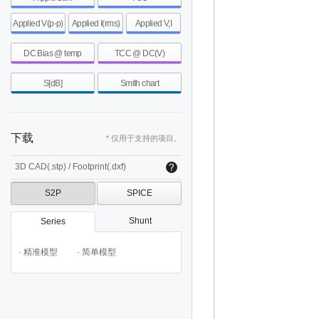
Applied V(p-p)
Applied I(rms)
Applied V,I
DC Bias @ temp
TCC @ DC(V)
S[dB]
Smith chart
下载
* 仅用于支持的项目。
3D CAD(.stp) / Footprint(.dxf)
S2P
SPICE
Shunt
Series
· 精准模型
· 简单模型