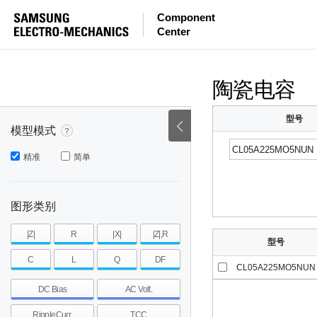
等效串联电感量
等效串联电阻
|Z|
Component
Center
mohm
mohm
pH
~
~
~
mohm
mohm
pH
陶瓷电容
型号
模型模式
精准
简单
图形类别
|Z|
R
|X|
|Z|,R
型号
C
L
Q
DF
CL05A225MO5NUN
DC Bias
AC Volt.
RippleCurr.
TCC