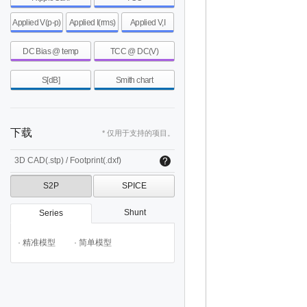
Applied V(p-p)
Applied I(rms)
Applied V,I
DC Bias @ temp
TCC @ DC(V)
S[dB]
Smith chart
下载
* 仅用于支持的项目。
3D CAD(.stp) / Footprint(.dxf)
S2P
SPICE
Shunt
Series
· 精准模型
· 简单模型