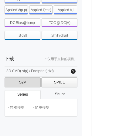
Applied V(p-p)
Applied I(rms)
Applied V,I
DC Bias @ temp
TCC @ DC(V)
S[dB]
Smith chart
下载
* 仅用于支持的项目。
3D CAD(.stp) / Footprint(.dxf)
S2P
SPICE
Shunt
Series
· 精准模型
· 简单模型