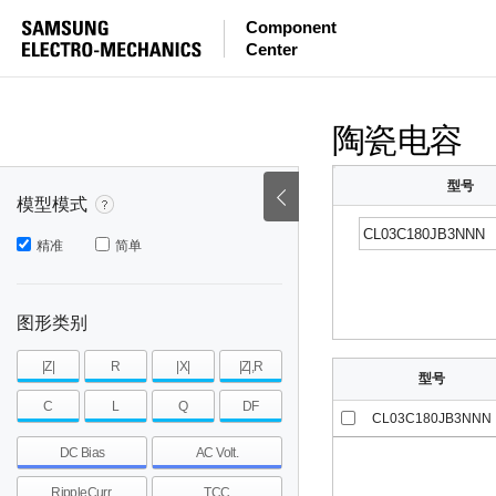
等效串联电感量
等效串联电阻
|Z|
Component
Center
mohm
mohm
pH
~
~
~
mohm
mohm
pH
陶瓷电容
型号
模型模式
精准
简单
图形类别
|Z|
R
|X|
|Z|,R
型号
C
L
Q
DF
CL03C180JB3NNN
DC Bias
AC Volt.
RippleCurr.
TCC