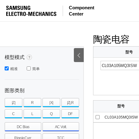
等效串联电感量
等效串联电阻
|Z|
Component
Center
mohm
mohm
pH
~
~
~
mohm
mohm
pH
陶瓷电容
型号
模型模式
精准
简单
图形类别
|Z|
R
|X|
|Z|,R
型号
C
L
Q
DF
CL03A105MQ3ISW
DC Bias
AC Volt.
RippleCurr.
TCC