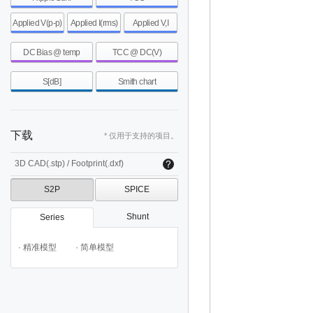
Applied V(p-p)
Applied I(rms)
Applied V,I
DC Bias @ temp
TCC @ DC(V)
S[dB]
Smith chart
下载
* 仅用于支持的项目。
3D CAD(.stp) / Footprint(.dxf)
S2P
SPICE
Shunt
Series
· 精准模型
· 简单模型